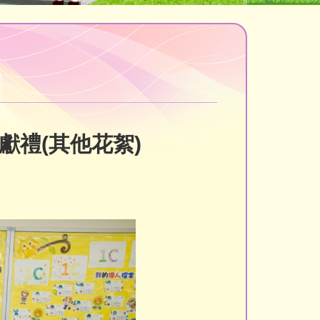
獻禮(其他花絮)