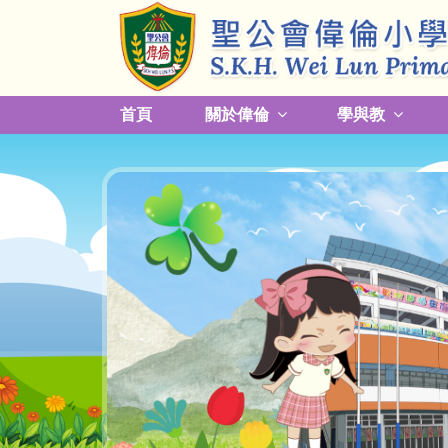
首頁
關於偉倫
學與教
更改放學接送模式及早退須知
關於熱帶氣旋，持續大雨及雷暴事宜
校園預防傳染病措施安排