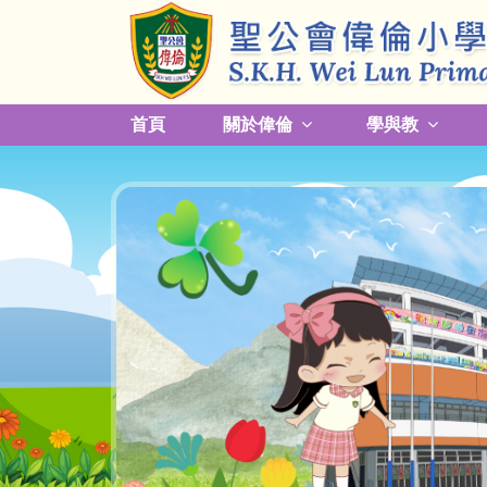
首頁
關於偉倫
學與教
更改放學接送模式及早退須知
關於熱帶氣旋，持續大雨及雷暴事宜
校園預防傳染病措施安排