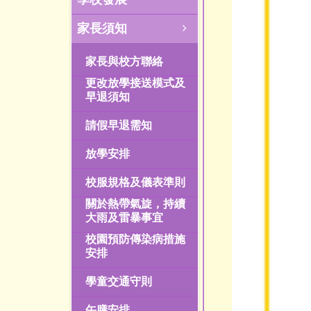
家長須知
家長與校方聯絡
更改放學接送模式及
早退須知
請假早退需知
放學安排
校服規格及儀表準則
關於熱帶氣旋，持續
大雨及雷暴事宜
校園預防傳染病措施
安排
學童交通守則
午膳安排