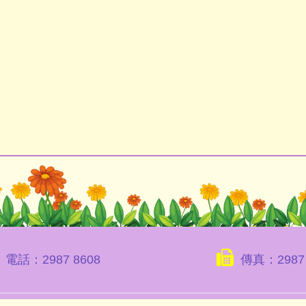
電話：2987 8608
傳真：2987 