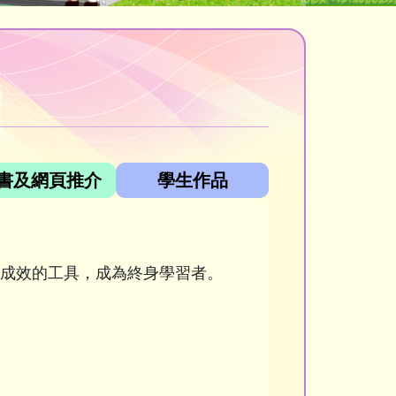
書及網頁推介
學生作品
成效的工具，成為終身學習者。