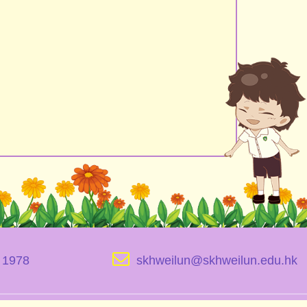
1978
skhweilun@skhweilun.edu.hk