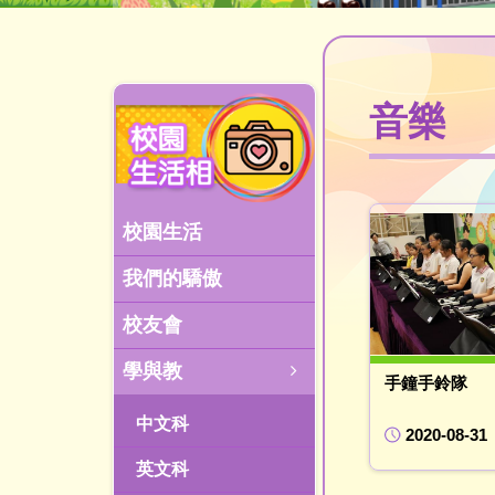
音樂
校園生活
我們的驕傲
校友會
學與教
手鐘手鈴隊
中文科
2020-08-31
英文科