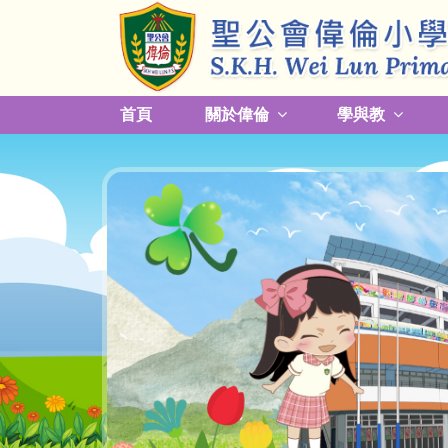
首頁
關於偉倫
學與教
更改放學接送模式及早退須知
關於熱帶氣旋，持續大雨及雷暴事宜
校園預防傳染病措施安排