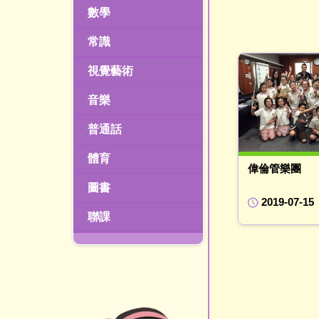
數學
常識
視覺藝術
音樂
普通話
體育
偉倫管樂團
圖書
2019-07-15
聯課