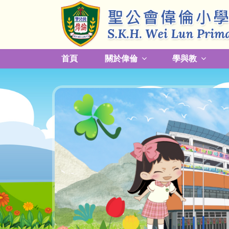
首頁
關於偉倫
學與教
更改放學接送模式及早退須知
關於熱帶氣旋，持續大雨及雷暴事宜
校園預防傳染病措施安排