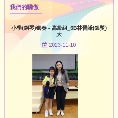
我們的驕傲
小學(鋼琴)獨奏 - 高級組_6B林晉謙(銀獎)
大
2023-11-10