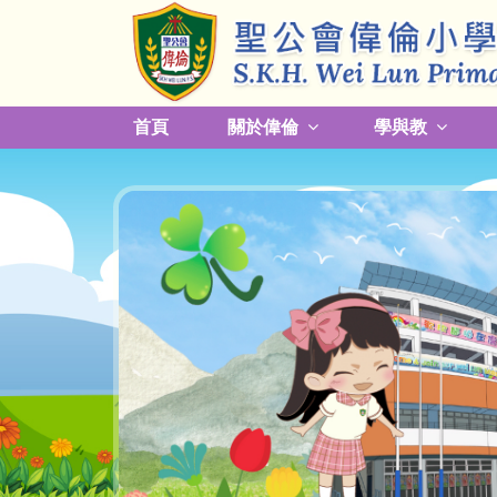
首頁
關於偉倫
學與教
更改放學接送模式及早退須知
關於熱帶氣旋，持續大雨及雷暴事宜
校園預防傳染病措施安排