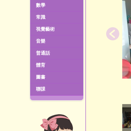
數學
常識
視覺藝術
音樂
普通話
體育
圖書
聯課