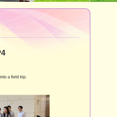
P4
to a field trip.