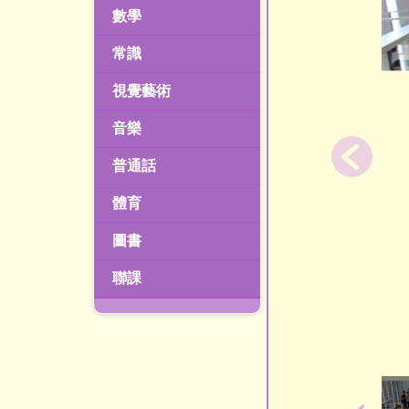
數學
常識
視覺藝術
音樂
普通話
體育
圖書
聯課