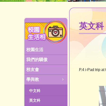
英文科
校園生活
我們的驕傲
校友會
P.4 i-Pad trip at
學與教
中文科
英文科