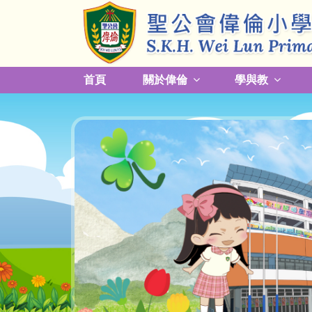
首頁
關於偉倫
學與教
更改放學接送模式及早退須知
關於熱帶氣旋，持續大雨及雷暴事宜
校園預防傳染病措施安排