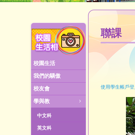
聯課
校園生活
我們的驕傲
使用學生帳戶登
校友會
學與教
中文科
英文科