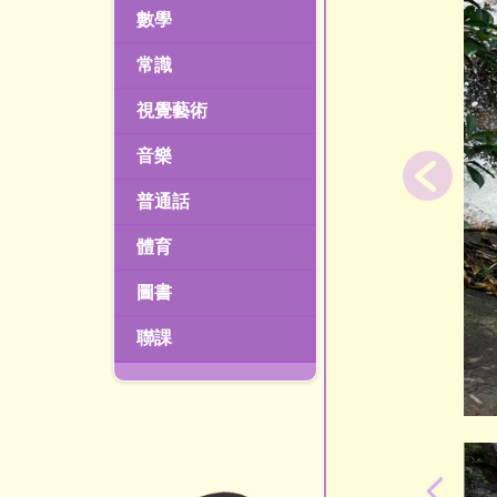
數學
常識
視覺藝術
音樂
普通話
體育
圖書
聯課