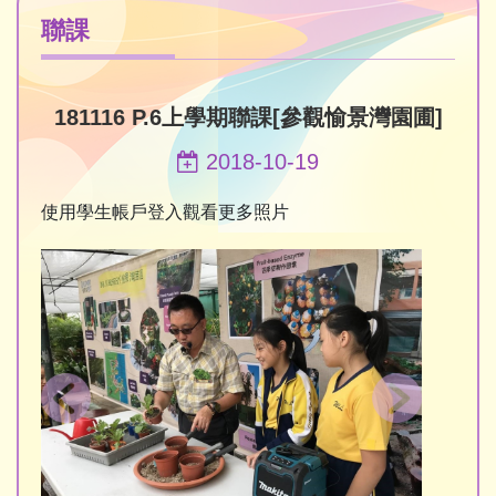
聯課
181116 P.6上學期聯課[參觀愉景灣園圃]
2018-10-19
使用學生帳戶登入觀看更多照片