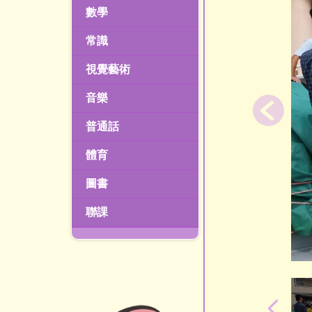
數學
常識
視覺藝術
音樂
普通話
體育
圖書
聯課