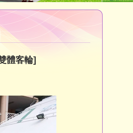
觀雙體客輪]