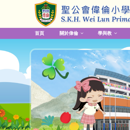
首頁
關於偉倫
學與教
更改放學接送模式及早退須知
關於熱帶氣旋，持續大雨及雷暴事宜
校園預防傳染病措施安排