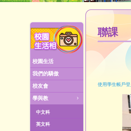
聯課
校園生活
我們的驕傲
使用學生帳戶登
校友會
學與教
中文科
英文科