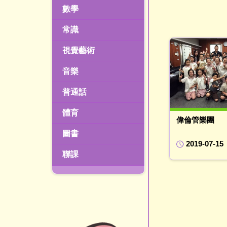
數學
常識
視覺藝術
音樂
普通話
體育
偉倫管樂團
圖書
2019-07-15
聯課