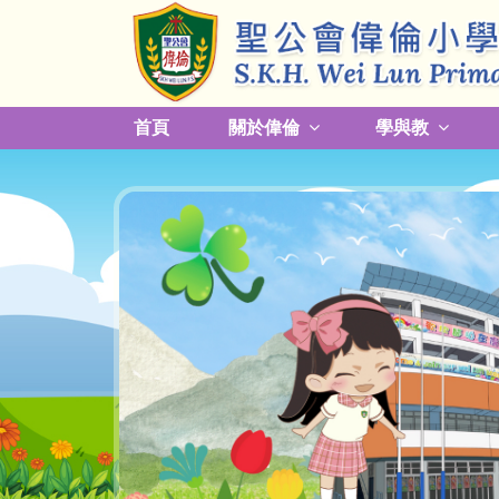
首頁
關於偉倫
學與教
更改放學接送模式及早退須知
關於熱帶氣旋，持續大雨及雷暴事宜
校園預防傳染病措施安排