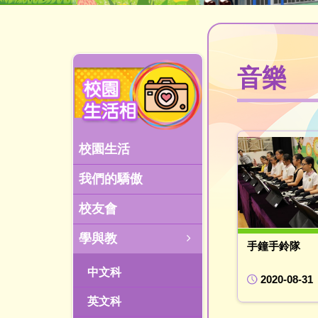
音樂
校園生活
我們的驕傲
校友會
學與教
手鐘手鈴隊
中文科
2020-08-31
英文科