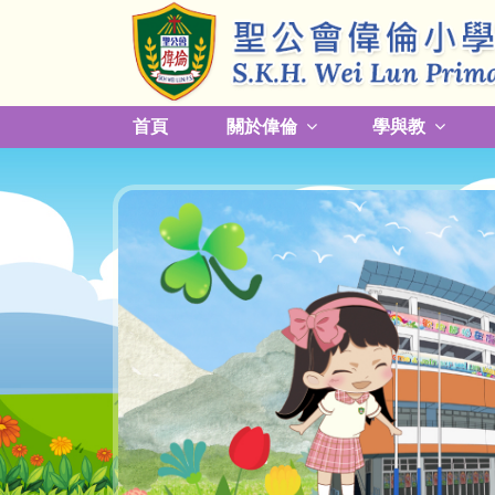
首頁
關於偉倫
學與教
更改放學接送模式及早退須知
關於熱帶氣旋，持續大雨及雷暴事宜
校園預防傳染病措施安排