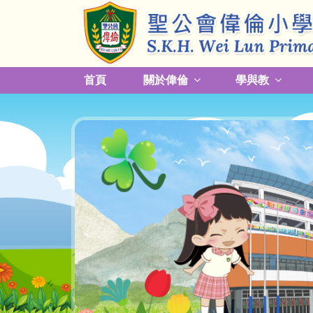
首頁
關於偉倫
學與教
更改放學接送模式及早退須知
關於熱帶氣旋，持續大雨及雷暴事宜
校園預防傳染病措施安排