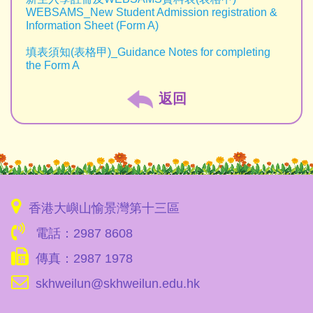
WEBSAMS_New Student Admission registration &
Information Sheet (Form A)
填表須知(表格甲)_Guidance Notes for completing
the Form A
返回
香港大嶼山愉景灣第十三區
電話：2987 8608
傳真：2987 1978
skhweilun@skhweilun.edu.hk