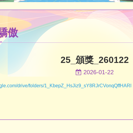
驕傲
25_頒獎_260122
2026-01-22
google.com/drive/folders/1_KbepZ_HsJiz9_sY8RJrCVonqQffHARl