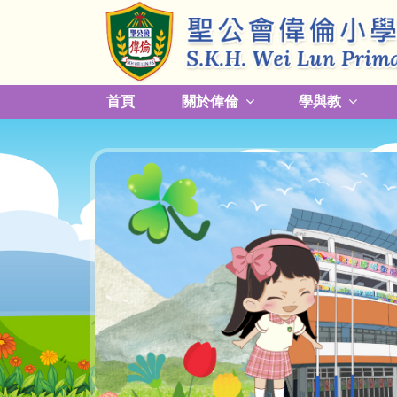
首頁
關於偉倫
學與教
更改放學接送模式及早退須知
關於熱帶氣旋，持續大雨及雷暴事宜
校園預防傳染病措施安排