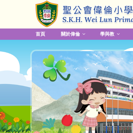
首頁
關於偉倫
學與教
更改放學接送模式及早退須知
關於熱帶氣旋，持續大雨及雷暴事宜
校園預防傳染病措施安排