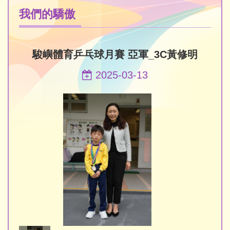
我們的驕傲
駿嶼體育乒乓球月賽 亞軍_3C黃修明
2025-03-13