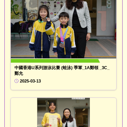
中國香港U系列游泳比賽 (蛙泳) 季軍_1A鄭領 _3C_
鄭允
2025-03-13