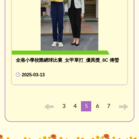
全港小學校際網球比賽_女甲單打_優異獎_6C 傅瑩
2025-03-13
3
4
5
6
7